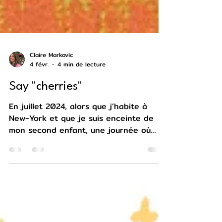
Claire Markovic
4 févr.
4 min de lecture
Say "cherries"
En juillet 2024, alors que j’habite à
New-York et que je suis enceinte de
mon second enfant, une journée où
l’inspiration tarde à venir, j’emploie la
méthode approuvée de partir se
balader sans autre but que celui de me