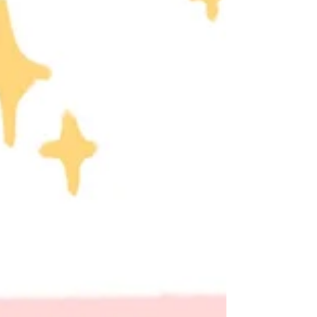
vider la tête et de me rendre là où
mes pas me portent. Je remonte Smith
Street à Brooklyn, en direction
d’Atlantic Avenue, pour bifurquer à
l’ouest et rejoindre les Piers, regarder
la ville en face, les tours comme
plantées dans la rivière. J’entre dans la
bo