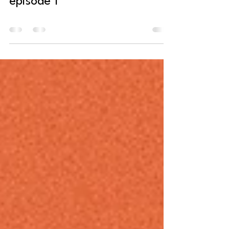
mois à NYC en famille -
épisode 1